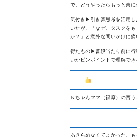
で、どうやったらもっと楽に
気付き▶引き算思考を活用し
いたが、「なぜ、タスクをも
か？」と意外な問いかけに痛
得たもの▶普段当たり前に行
いかピンポイントで理解でき
40代
パタンナー
Ｋちゃんママ（福原）の言う
30代 市職員 頼り下
あきらめなくてよかった。も