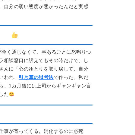
、自分の弱い態度が悪かったんだと実感
した
30代公務員
が全く通じなくて、事あるごとに怒鳴りつ
ラ相談窓口に訴えてもその時だけで、し
さんに「心のゆとりを取り戻して、自分
いわれ、
引き算の思考法
で作った、私だ
ら、1カ月後には上司からギャンギャン言
した
ージャー）とにかく多忙
仕事が寄ってくる。消化するのに必死