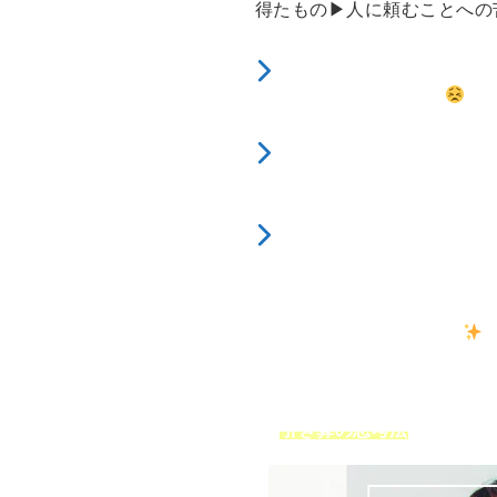
得たもの▶人に頼むことへの
足りないことを補おうと
頑張りすぎてしまう
断らずに引き受けて
ひとりで抱え込んでしま
自分が無理をしないで
自分の好きなこと
やりたいことをしたい。
とにかく時間がほしい
という方
CBT教室の体験セミナー
引き算の思考法
に来てみ