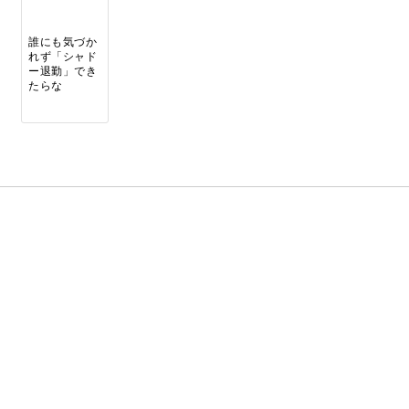
誰にも気づか
れず「シャド
ー退勤」でき
たらな