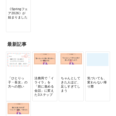
《Springフェ
ア2026》が
始まりました
最新記事
「ひとりっ
法務局で「イ
ちゃんとして
気づいても、
子・長女」の
ライラ」を
きた人ほど、
変わらない帰
方への想い
「前に進める
足しすぎてし
り際
会話」に変え
まう
た3ステップ